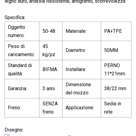
legno duro, ardesia Resistente, antigraffio, scorrevolezza
Specifica:
Oggetto
50-48
Materiale:
PA+TPE
numero:
Peso di
45
Diametro:
50MM
caricamento:
kg/pz
Standard di
PERNO
BIFMA
Installare:
qualità:
11*21mm
Dimensione
Garanzia:
3 anni
38/22 mm
del mozzo:
SENZA
Sedia in
Freno:
Applicazione:
freno
rete
Disegno: