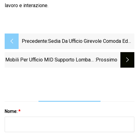
lavoro e interazione.
Precedente:
Sedia Da Ufficio Girevole Comoda Ed
Ergonomica Regolabile Della Sedia Da
Lavoro In Rete Di Alta Qualità Del
Mobili Per Ufficio MID Supporto Lombare
:Prossimo
Produttore Cinese
Posteriore Girevole Girevole Sollevatore
Personale Nero Dirigente Ergonomico
Computer Maglia In Pelle PU Gaming
Ascensore Visitatore Sedia Da Ufficio
Fabbrica
Nome:
*