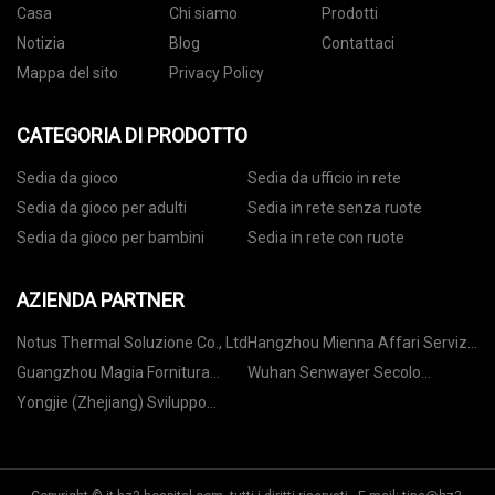
Casa
Chi siamo
Prodotti
Notizia
Blog
Contattaci
Mappa del sito
Privacy Policy
CATEGORIA DI PRODOTTO
Sedia da gioco
Sedia da ufficio in rete
Sedia da gioco per adulti
Sedia in rete senza ruote
Sedia da gioco per bambini
Sedia in rete con ruote
AZIENDA PARTNER
Notus Thermal Soluzione Co., Ltd
Hangzhou Mienna Affari Servizi
Co., Ltd
Guangzhou Magia Fornitura
Wuhan Senwayer Secolo
Catena Gestione Co., Ltd
Chimico Co., Ltd
Yongjie (Zhejiang) Sviluppo
industriale Co., Ltd.