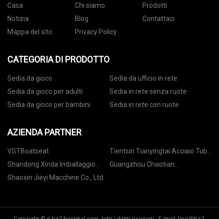
Casa
Chi siamo
Prodotti
Notizia
Blog
Contattaci
Mappa del sito
Privacy Policy
CATEGORIA DI PRODOTTO
Sedia da gioco
Sedia da ufficio in rete
Sedia da gioco per adulti
Sedia in rete senza ruote
Sedia da gioco per bambini
Sedia in rete con ruote
AZIENDA PARTNER
VSTBoatseat
Tientsin Tianyingtai Acciaio Tubo
Co. Ltd
Shandong Xinda Imballaggio
Guangzhou Chaotian
Tecnologia Co., Ltd
Costruzione Macchine
Shaoxin Jieyi Macchine Co., Ltd.
Equipaggiamento Co., Ltd.