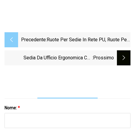
Precedente:
Ruote Per Sedie In Rete PU, Ruote Per
Sedie Da Pavimento In Legno
Silenziose E Silenziose
Sedia Da Ufficio Ergonomica Con
:Prossimo
Supporto Lombare E Ribaltabile
Nome:
*