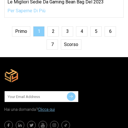
Le Migliori Sedie Da Gaming Bean Bag Del 2023
Per Saperne Di Più
Primo
1
2
3
4
5
6
7
Scorso
Hai una domanda?
Clicca qui