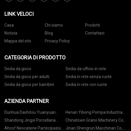
LINK VELOCI
Casa
Chi siamo
Prodotti
Notizia
Blog
Contattaci
Mappa del sito
Privacy Policy
CATEGORIA DI PRODOTTO
Sedia da gioco
Sedia da ufficio in rete
Sedia da gioco per adulti
Sedia in rete senza ruote
Sedia da gioco per bambini
Sedia in rete con ruote
AZIENDA PARTNER
Dunhua Dashitou Yuanyuan
Henan Yibeng Pompa Industria
Fabbrica multi-lavorazione del
Co.,Ltd
Shandong Jingxi Porcellana
Chinatown Grano Machinery Co.,
legno
Nuovo Materiale Tecnologia Co.,
Ltd
Ahcof Neocatene Partecipazioni
Jinan Shengrun Macchinari Co.,